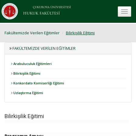
ÇUKUROVA ÜNİVERSİTESİ
toggle
HUKUK FAKÜLTESİ
Fakültemizde Verilen Eğitimler
Bilirkişilik Eğitimi
FAKÜLTEMIZDE VERILEN EĞITIMLER
Arabuluculuk Eğitimleri
Bilirkişilik Eğitimi
Konkordato Komiserliği Eğitimi
Uzlaştırma Eğitimi
Bilirkişilik Eğitimi
Programın Amacı: